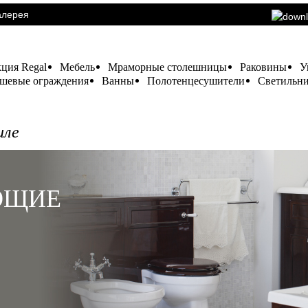
алерея
ция Regal
Мебель
Мраморные столешницы
Раковины
У
шевые ограждения
Ванны
Полотенцесушители
Светильни
иле
ЮЩИЕ