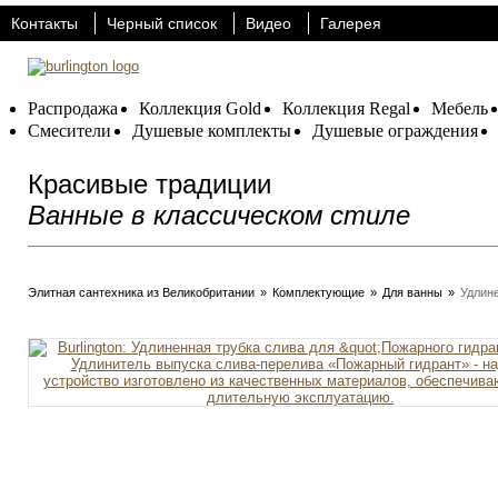
Контакты
Черный список
Видео
Галерея
Распродажа
Коллекция Gold
Коллекция Regal
Мебель
Смесители
Душевые комплекты
Душевые ограждения
Красивые традиции
Ванные в классическом стиле
Элитная сантехника из Великобритании
»
Комплектующие
»
Для ванны
»
Удлине